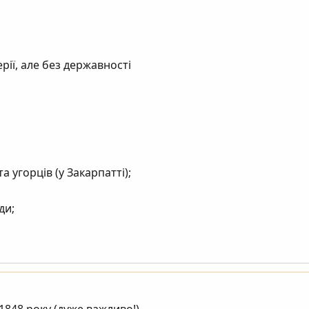
рії, але без державності 

а угорців (у Закарпатті);

и;

             