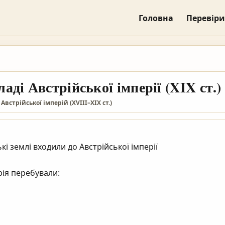
Головна
Перевіри
ладі Австрійської імперії (XIX ст.)
 Австрійської імперій (XVIII–XIX ст.)
рія перебували:
