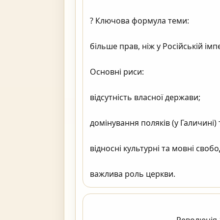
? Ключова формула теми:

більше прав, ніж у Російській імпе
Основні риси:

відсутність власної держави;

домінування поляків (у Галичині) т
відносні культурні та мовні свобод
важлива роль церкви.                           