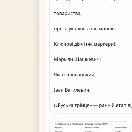
товариства;

преса українською мовою.

Ключові діячі (як маркери):

Маркіян Шашкевич;

Яків Головацький;

Іван Вагилевич.

(«Руська трійця» — ранній етап відродження