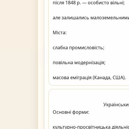
після 1848 р. — особисто вільні;

але залишались малоземельними
Міста:

слабка промисловість;

повільна модернізація;

масова еміграція (Канада, США).              
                                            Український національний рух

Основні форми:

культурно-просвітницька діяльніс