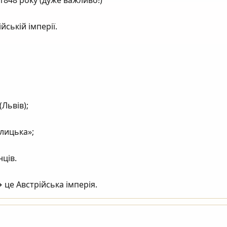
ській імперії.

Львів);

лицька»;

ців.

рійська імперія.                                        