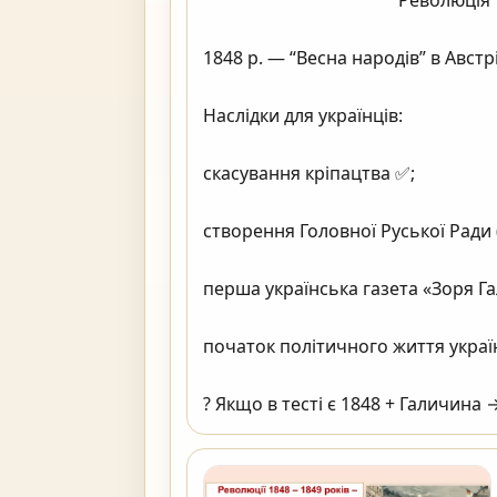
                                            Революція 1848 року (дуже важливо!)

1848 р. — “Весна народів” в Австрій
Наслідки для українців:

скасування кріпацтва ✅;

створення Головної Руської Ради (
перша українська газета «Зоря Га
початок політичного життя україн
? Якщо в тесті є 1848 + Галичина → це Авст