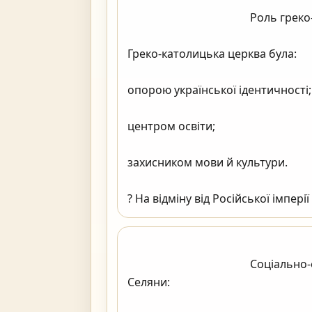
                                            Роль греко-католицької церкви

Греко-католицька церква була:

опорою української ідентичності;

центром освіти;

захисником мови й культури.

? На відміну від Російської імперії — церк
                                            Соціально-економічний розвиток

Селяни:
