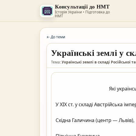
Консультації до НМТ
Історія України • Підготовка до
НМТ
← До теми
Українські землі у ск
Тема:
Українські землі в складі Російської та
                                            Які українські землі входили до Австрійської імперії

У XIX ст. у складі Австрійська імпе
Східна Галичина (центр — Львів),
