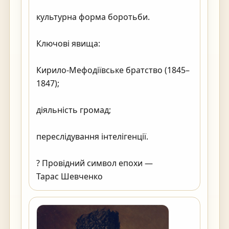
культурна форма боротьби.

Ключові явища:

Кирило-Мефодіївське братство (1845–
1847);

діяльність громад;

переслідування інтелігенції.

? Провідний символ епохи —

Тарас Шевченко                                        