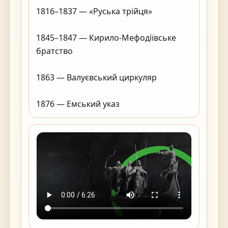
1816–1837 — «Руська трійця»

1845–1847 — Кирило-Мефодіївське 
братство

1863 — Валуєвський циркуляр

1876 — Емський указ                                        