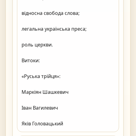
відносна свобода слова;

легальна українська преса;

роль церкви.

Витоки:

«Руська трійця»:

Маркіян Шашкевич

Іван Вагилевич

Яків Головацький                                        