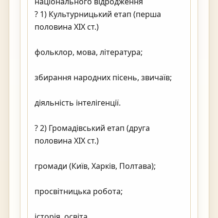
національного відродження

? 1) Культурницький етап (перша 
половина XIX ст.)

фольклор, мова, література;

збирання народних пісень, звичаїв;

діяльність інтелігенції.

? 2) Громадівський етап (друга 
половина XIX ст.)

громади (Київ, Харків, Полтава);

просвітницька робота;

історія, освіта.
