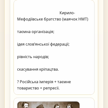
                                            Кирило-
Мефодіївське братство (маячок НМТ)

таємна організація;

ідея слов’янської федерації;

рівність народів;

скасування кріпацтва.

? Російська імперія + таємне 
товариство = репресії.                                        