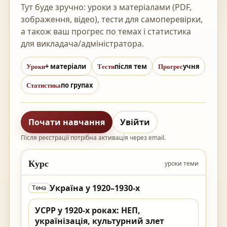
Тут буде зручно: уроки з матеріалами (PDF,
зображення, відео), тести для самоперевірки,
а також ваш прогрес по темах і статистика
для викладача/адміністратора.
Уроки
Тести
Прогрес
+ матеріали
після тем
учня
Статистика
по групах
Почати навчання
Увійти
Після реєстрації потрібна активація через email.
Курс
уроки теми
Україна у 1920–1930-х
Тема
УСРР у 1920-х роках: НЕП,
українізація, культурний злет