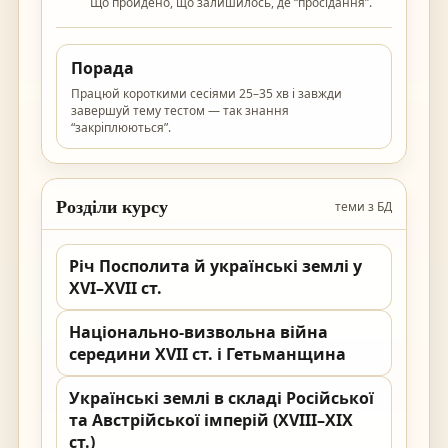
Що пройдено, що залишилось, де “просідання”.
Порада
Працюй короткими сесіями 25–35 хв і завжди
завершуй тему тестом — так знання
“закріплюються”.
Розділи курсу
теми з БД
Річ Посполита й українські землі у
XVI–XVII ст.
Національно-визвольна війна
середини XVII ст. і Гетьманщина
Українські землі в складі Російської
та Австрійської імперій (XVIII–XIX
ст.)